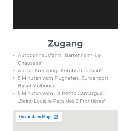
Zugang
Autobahnausfahrt „Bartenheim-La-
Chaussée“
An der Kreuzung „Kembs Rosenau“
5 Minuten vom Flughafen „Euroairport
Basel Mulhouse“
5 Minuten vom „la Petite Camargue“,
„Saint-Louis le Pays des 3 Frontières“