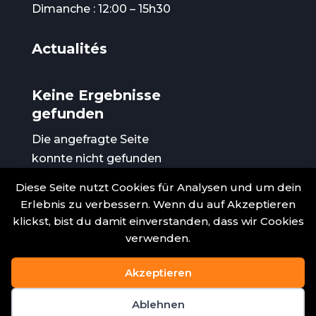
Dimanche : 12:00 – 15h30
Actualités
Keine Ergebnisse
gefunden
Die angefragte Seite
konnte nicht gefunden
werden. Verfeinern Sie Ihre
Diese Seite nutzt Cookies für Analysen und um dein
Suche oder verwenden Sie
Erlebnis zu verbessern. Wenn du auf Akzeptieren
die Navigation oben, um
klickst, bist du damit einverstanden, dass wir Cookies
den Beitrag zu finden.
verwenden.
Akzeptieren
Tous droits réservés © 2025 – Le Colombier
– Réalisation
Agence SEO Navio.fr
Ablehnen