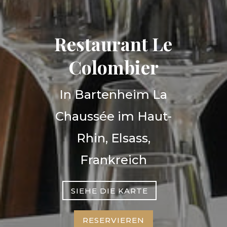
Restaurant Le
Colombier
In Bartenheim La
Chaussée im Haut-
Rhin, Elsass,
Frankreich
SIEHE DIE KARTE
RESERVIEREN