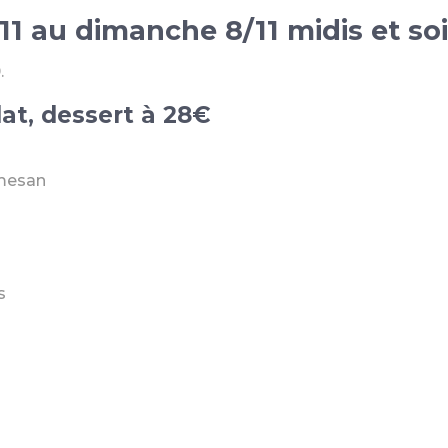
1 au dimanche 8/11 midis et soi
0
.
at, dessert à 28€
rmesan
s