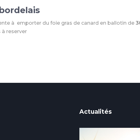
 bordelais
te à emporter du foie gras de canard en ballotin de
3
s à reserver
Actualités