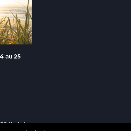
4 au 25
EO Navio.fr