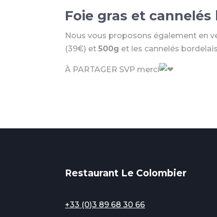
Foie gras et cannelés
Nous vous proposons également en ven
(39€) et
500g
et les cannelés bordelai
À PARTAGER SVP merci
Restaurant Le Colombier
+33 (0)3 89 68 30 66