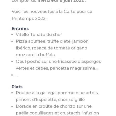
compter du
mercredi 8 juin 2022
.
Voici les nouveautés à la Carte pour ce
Printemps 2022 :
Entrées
Vitello Tonato du chef
Pizza soufflée, truffe d’été, jambon
Ibérico, rosace de tomate origano
mozzarella buffala
Oeuf poché sur une fricassée d’asperges
vertes et cèpes, pancetta magrissima…
…
Plats
Poulpe à la gallega, pomme blue artois,
piment d’Espelette, chorizo grillé
Dorade en croûte de chorizo sur une
paëlla coquillages et crustacés, infusion