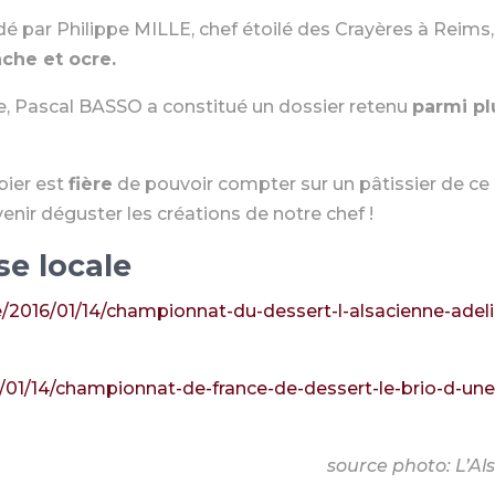
dé par Philippe MILLE, chef étoilé des Crayères à Reims,
che et ocre.
ale, Pascal BASSO a constitué un dossier retenu
parmi pl
bier est
fière
de pouvoir compter sur un pâtissier de ce
venir déguster les créations de notre chef !
se locale
te/2016/01/14/championnat-du-dessert-l-alsacienne-adel
16/01/14/championnat-de-france-de-dessert-le-brio-d-une
source photo: L’Al