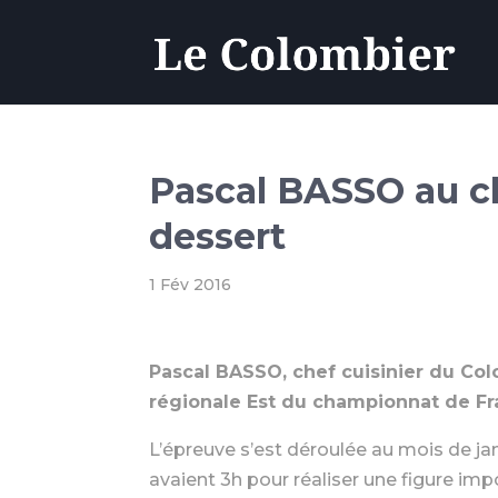
Pascal BASSO au c
dessert
1 Fév 2016
Pascal BASSO, chef cuisinier du Col
régionale Est du championnat de Fr
L’épreuve s’est déroulée au mois de ja
avaient 3h pour réaliser une figure imp