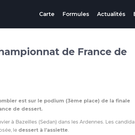
Carte
Formules
Actualités
hampionnat de France de
ombier est sur le podium (3ème place) de la finale
ance de dessert.
nvier à Bazeilles (Sedan) dans les Ardennes. Les candida
osée, le
dessert à l’assiette
.