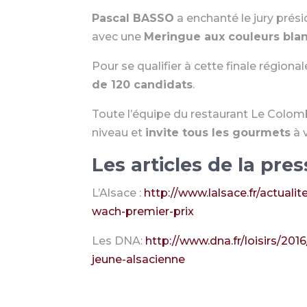
Pascal BASSO
a enchanté le jury prési
avec une
Meringue aux couleurs blan
Pour se qualifier à cette finale région
de 120 candidats
.
Toute l’équipe du restaurant Le Colom
niveau et
invite tous les gourmets
à 
Les articles de la pres
L’Alsace :
http://www.lalsace.fr/actuali
wach-premier-prix
Les DNA:
http://www.dna.fr/loisirs/20
jeune-alsacienne